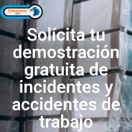
Solícita tu
demostración
gratuita de
incidentes y
accidentes de
trabajo